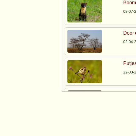
Boom
08-07-
Door 
02-04-
Putje
22-03-
Zwan
26-01-
De S
01-01-