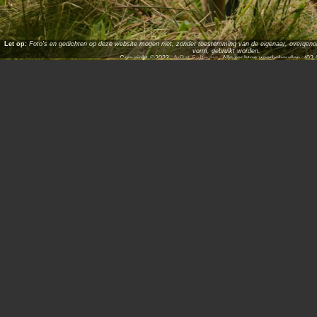
Let op:
Foto's en gedichten op deze website mogen niet, zonder toestemming van de eigenaar, overgenome
vorm, gebruikt worden.
Copyright ©2023,
ArPat Software
. Alle rechten voorbehouden. (02.