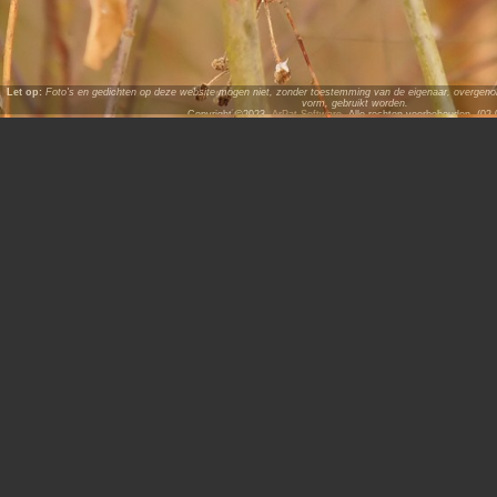
Let op:
Foto's en gedichten op deze website mogen niet, zonder toestemming van de eigenaar, overgenome
vorm, gebruikt worden.
Copyright ©2023,
ArPat Software
. Alle rechten voorbehouden. (02.