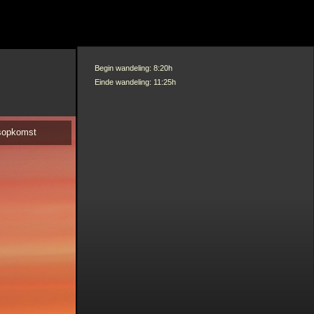
Begin wandeling: 8:20h
Einde wandeling: 11:25h
nsopkomst