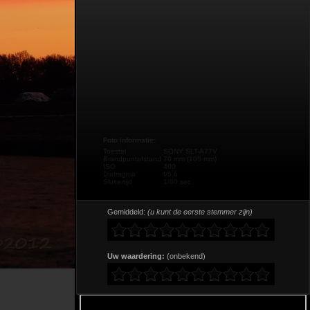
Foto informatie:
Toestel
SONY SLT-A77V
Brandpuntafstand
70 mm (105 mm)
ISO
400
Diafragma
f/5,6
Sluitertijd
1/80 sec
Gemiddeld:
(u kunt de eerste stemmer zijn)
Uw waardering:
(onbekend)