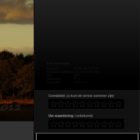
Foto informatie:
Toestel
SONY SLT-A77V
Brandpuntafstand
110 mm (165 mm)
ISO
100
Diafragma
f/7,1
Sluitertijd
1/320 sec
Gemiddeld:
(u kunt de eerste stemmer zijn)
Uw waardering:
(onbekend)