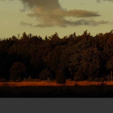
Let op:
Foto's en gedichten op deze website mogen niet, zonder toestemm
Copyright ©2023,
ArPa