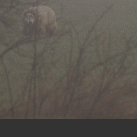
Let op:
Foto's en gedichten op deze website mogen niet, zonder toestemm
Copyright ©2023,
ArPa