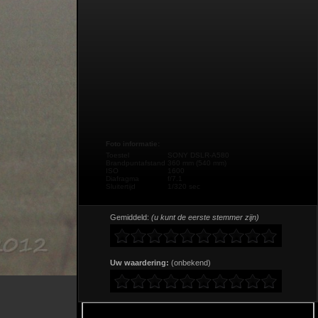
Foto informatie:
Toestel
SONY DSLR-A580
Brandpuntafstand
360 mm (540 mm)
ISO
1600
Diafragma
f/7.1
Sluitertijd
1/320 sec
Gemiddeld:
(u kunt de eerste stemmer zijn)
Uw waardering:
(onbekend)