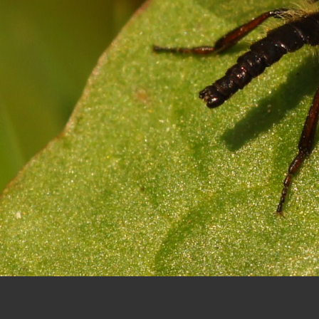
Let op:
Foto's en gedichten op deze website mogen niet, zonder toestemm
Copyright ©2023,
ArPa