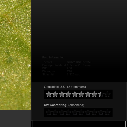
Foto informatie:
Toestel
SONY DSLR-A550
Brandpuntafstand
105 mm (157 mm)
ISO
200
Diafragma
f/10
Sluitertijd
1/320 sec
Gemiddeld: 8.5 (2 stemmers)
Uw waardering:
(onbekend)