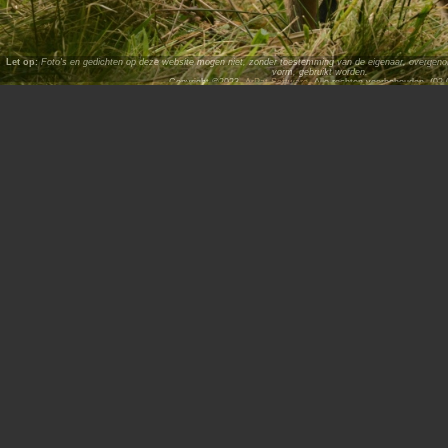
Let op:
Foto's en gedichten op deze website mogen niet, zonder toestemming van de eigenaar, overgenome
vorm, gebruikt worden.
Copyright ©2023,
ArPat Software
. Alle rechten voorbehouden. (02.