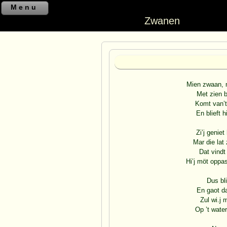
Menu
Zwanen
Mien zwaan, m
Met zien b
Komt van’t
En blieft 
Zi’j geniet
Mar die lat
Dat vindt
Hi’j möt oppa
Dus bli
En gaot d
Zul wi.j 
Op ’t wate