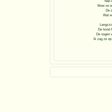
Nao e
Moei no ie
De a
Wat ee
Langzzz
De hond h
De oogen w
Ik zag ze op