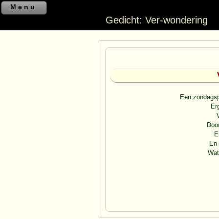
Menu
Gedicht: Ver-wondering
Een zondagspr
Er
Door
E
En 
Wat