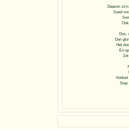
Daarom zo’n 
Goed voo
Som
Ook 
Dus: 
Dan glun
Het doo
En op
Zet
Voldoet 
Stop 