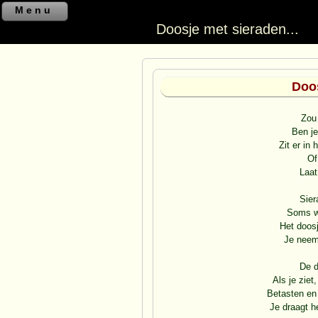
Menu
Doosje met sieraden...
Doos
Zou 
Ben je
Zit er in 
Of
Laat
Sier
Soms w
Het doosj
Je neemt
De d
Als je ziet
Betasten en
Je draagt h