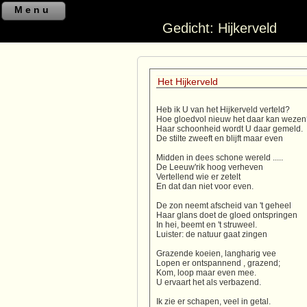
Menu
Gedicht: Hijkerveld
Het Hijkerveld
Heb ik U van het Hijkerveld verteld?
Hoe gloedvol nieuw het daar kan weze
Haar schoonheid wordt U daar gemeld.
De stilte zweeft en blijft maar even
Midden in dees schone wereld .....
De Leeuw'rik hoog verheven
Vertellend wie er zetelt
En dat dan niet voor even.
De zon neemt afscheid van 't geheel
Haar glans doet de gloed ontspringen
In hei, beemt en 't struweel.
Luister: de natuur gaat zingen
Grazende koeien, langharig vee
Lopen er ontspannend , grazend;
Kom, loop maar even mee.
U ervaart het als verbazend.
Ik zie er schapen, veel in getal.