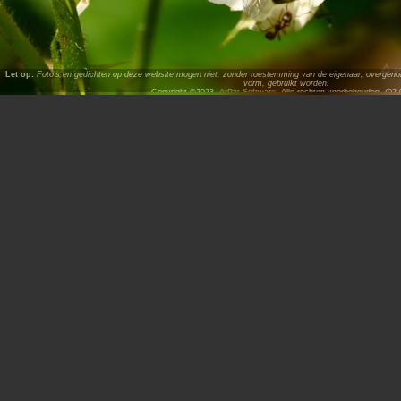
Let op:
Foto's en gedichten op deze website mogen niet, zonder toestemming van de eigenaar, overgenome
vorm, gebruikt worden.
Copyright ©2023,
ArPat Software
. Alle rechten voorbehouden. (02.