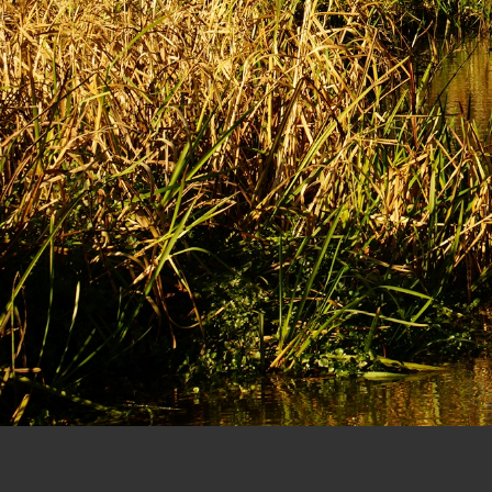
Let op:
Foto's en gedichten op deze website mogen niet, zonder toestemm
Copyright ©2023,
ArPa