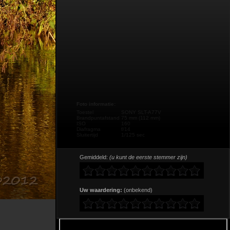
Foto informatie:
Toestel
SONY SLT-A77V
Brandpuntafstand
75 mm (112 mm)
ISO
160
Diafragma
f/14
Sluitertijd
1/125 sec
Gemiddeld:
(u kunt de eerste stemmer zijn)
Uw waardering:
(onbekend)