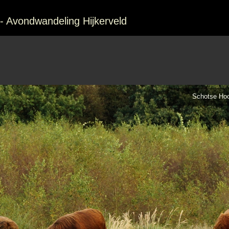
- Avondwandeling Hijkerveld
Schotse Hoo