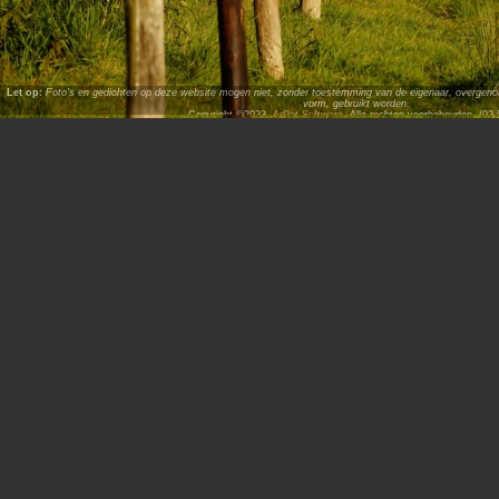
Let op:
Foto's en gedichten op deze website mogen niet, zonder toestemming van de eigenaar, overgenome
vorm, gebruikt worden.
Copyright ©2023,
ArPat Software
. Alle rechten voorbehouden. (02.