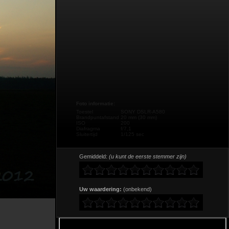
Foto informatie:
Toestel
SONY DSLR-A580
Brandpuntafstand
20 mm (30 mm)
ISO
200
Diafragma
f/7,1
Sluitertijd
1/125 sec
Gemiddeld:
(u kunt de eerste stemmer zijn)
Uw waardering:
(onbekend)