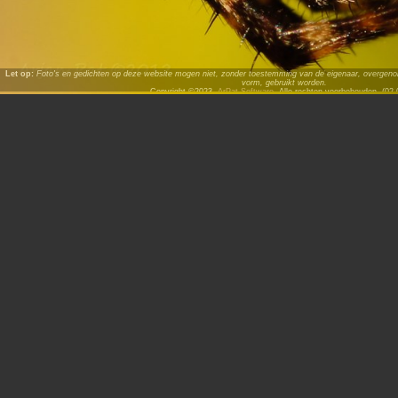
Let op:
Foto's en gedichten op deze website mogen niet, zonder toestemming van de eigenaar, overgenome
vorm, gebruikt worden.
Copyright ©2023,
ArPat Software
. Alle rechten voorbehouden. (02.