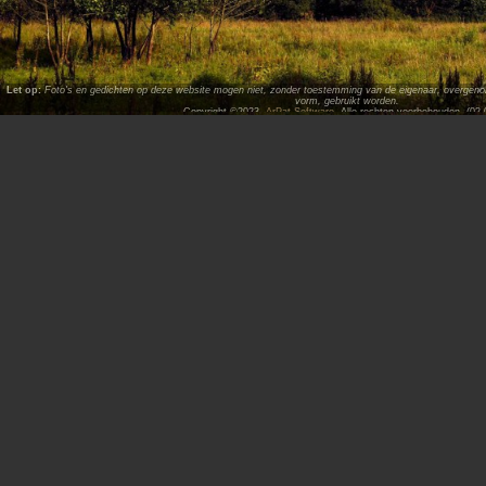
Let op:
Foto's en gedichten op deze website mogen niet, zonder toestemming van de eigenaar, overgenome
vorm, gebruikt worden.
Copyright ©2023,
ArPat Software
. Alle rechten voorbehouden. (02.