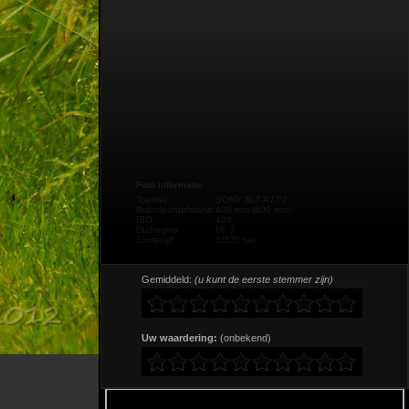
Foto informatie:
Toestel
SONY SLT-A77V
Brandpuntafstand
400 mm (600 mm)
ISO
400
Diafragma
f/6.3
Sluitertijd
1/320 sec
Gemiddeld:
(u kunt de eerste stemmer zijn)
Uw waardering:
(onbekend)