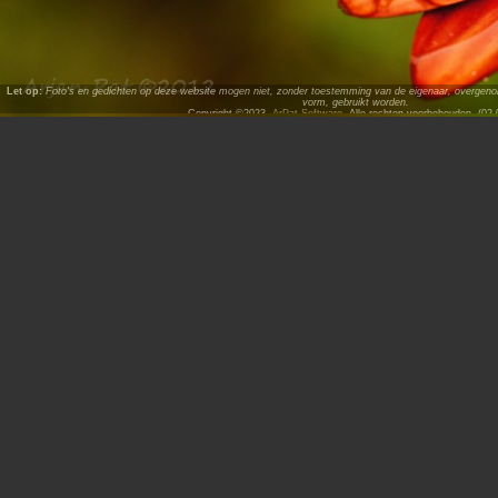
Let op:
Foto's en gedichten op deze website mogen niet, zonder toestemming van de eigenaar, overgenome
vorm, gebruikt worden.
Copyright ©2023,
ArPat Software
. Alle rechten voorbehouden. (02.