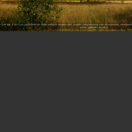
Let op:
Foto's en gedichten op deze website mogen niet, zonder toestemming van de eigenaar, overgenome
vorm, gebruikt worden.
Copyright ©2023,
ArPat Software
. Alle rechten voorbehouden. (02.