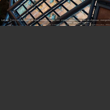
Let op:
Foto's en gedichten op deze website mogen niet, zonder toestemming van de eigenaar, overgenome
vorm, gebruikt worden.
Copyright ©2023,
ArPat Software
. Alle rechten voorbehouden. (02.