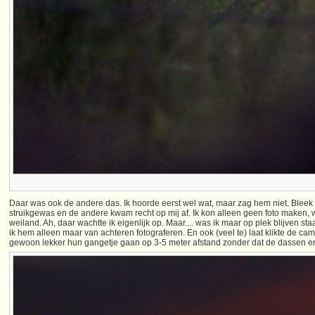
Daar was ook de andere das. Ik hoorde eerst wel wat, maar zag hem niet. Bleek ie
struikgewas en de andere kwam recht op mij af. Ik kon alleen geen foto maken, w
weiland. Ah, daar wachtte ik eigenlijk op. Maar.... was ik maar op plek blijven s
ik hem alleen maar van achteren fotograferen. En ook (veel te) laat klikte de ca
gewoon lekker hun gangetje gaan op 3-5 meter afstand zonder dat de dassen e