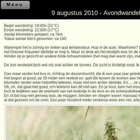
Menu
9 augustus 2010 - Avondwandel
Begin wandeling: 19:45h (21°C)
Einde wandeling: 22:00h (17°C)
Aantal kilometers gelopen: ca 7km.
Totaal aantal foto's genomen: ca 180.
Warempel het is zonnig en lekker qua temperatuur. Hup in de auto. Waarheen? Link
het Grauwe Klauwier stelletje er nog is. Maar zo druk als het destijds was (in
minder op je gezicht en andere blote lichaamsdelen (het mag dan warm zijn, maa
De zon verdwijnt toch wel vrij snel achter de bomen. De lucht is lichtelijk roo
Dan maar verder het bos in, richting de dassenburcht, die ik een paar jaar gele
Het begon al goed; op 30 meter een reebok en -geit die tussen de bomen aan h
kilometer verder weer hetzelfde tafereel, maar met een ander stelletje. En..... ze
Oh, oh, dat gaat niet goed, m'n telelens kan dit niet aan. En ja hoor, toen het v
toch te twijfelen aan de snelheid van het motortje in de lens en de scherpstelkw
En of dat nog niet genoeg was, de muggen, blinden en vliegen waren massaal in 
al dat gezoem om de oren. Een paar honderd meter verderop weer een ree, alleen