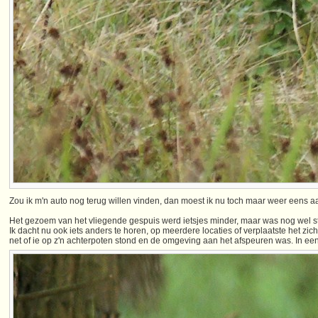
Zou ik m'n auto nog terug willen vinden, dan moest ik nu toch maar weer eens a
Het gezoem van het vliegende gespuis werd ietsjes minder, maar was nog wel st
Ik dacht nu ook iets anders te horen, op meerdere locaties of verplaatste het zi
net of ie op z'n achterpoten stond en de omgeving aan het afspeuren was. In een