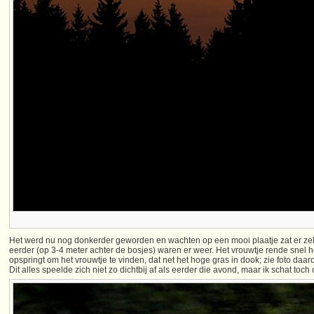
Het werd nu nog donkerder geworden en wachten op een mooi plaatje zat er zek
eerder (op 3-4 meter achter de bosjes) waren er weer. Het vrouwtje rende snel h
opspringt om het vrouwtje te vinden, dat net het hoge gras in dook; zie foto daar
Dit alles speelde zich niet zo dichtbij af als eerder die avond, maar ik schat toch 