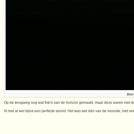
Boer 
Op de terugweg nog wat foto's van de horizon gemaakt, maar deze waren niet d
Al met al wel bijna een perfecte avond. Het was wel één van de mooiste, met veel