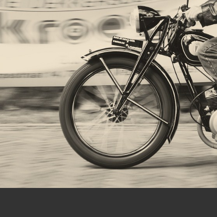
Let op:
Foto's en gedichten op deze website mogen niet, zonder toestemm
Copyright ©2023,
ArPa