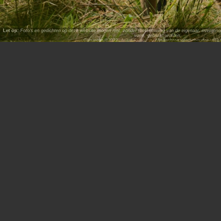
Let op:
Foto's en gedichten op deze website mogen niet, zonder toestemming van de eigenaar, overgenome
vorm, gebruikt worden.
Copyright ©2023,
ArPat Software
. Alle rechten voorbehouden. (02.